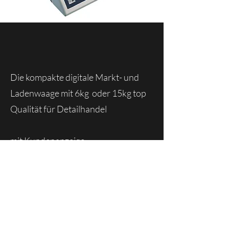
Die kompakte digitale Markt- und
Ladenwaage mit 6kg oder 15kg top
Qualität für Detailhandel
mit Kundenanzeige
geeicht
Akku oder Netzbetrieb
6 kg bis 15 kg oder auf Anfrage auch
andere Modelle zu Verfügung