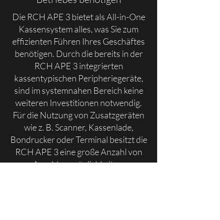
Die RCH APE 3 bietet als All-in-One
Kassensystem alles, was Sie zum
effizienten Führen Ihres Geschäftes
benötigen. Durch die bereits in der
RCH APE 3 integrierten
kassentypischen Peripheriegeräte,
sind im systemnahen Bereich keine
weiteren Investitionen notwendig.
Für die Nutzung von Zusatzgeräten
wie z. B. Scanner, Kassenlade,
Bondrucker oder Terminal besitzt die
RCH APE 3 eine große Anzahl von
Anschlussmöglichkeiten.