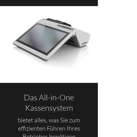
Das All-in-One
Kassensystem
bietet alles, was Sie zum
effizienten Führen Ihres
Betriebes benötigen